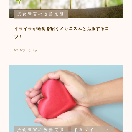
摂食障害の改善克服
イライラが過食を招くメカニズムと克服するコ
ツ！
2025.05.19
摂食障害の改善克服
栄養ダイエット