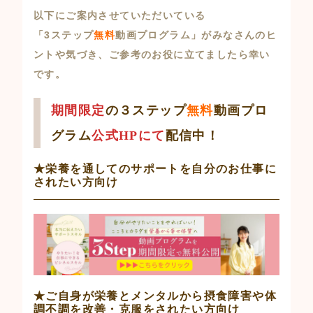
以下にご案内させていただいている
「3ステップ
無料
動画プログラム」がみなさんのヒ
ントや気づき、ご参考のお役に立てましたら幸い
です。
期間限定
の
３ステップ
無料
動画プロ
グラム
公式HPにて
配信中
！
★栄養を通してのサポートを自分のお仕事に
されたい方向け
★ご自身が栄養とメンタルから摂食障害や体
調不調を改善・克服をされたい方向け